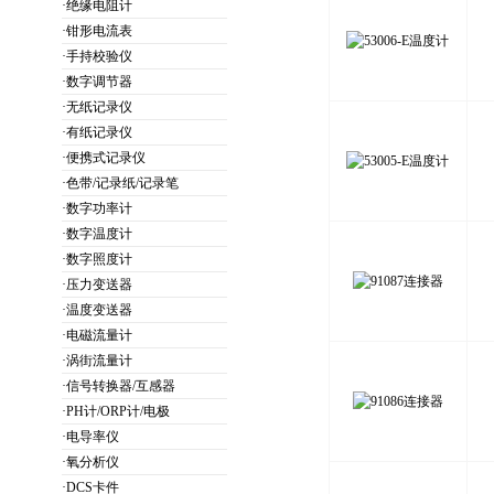
·绝缘电阻计
·钳形电流表
·手持校验仪
·数字调节器
·无纸记录仪
·有纸记录仪
·便携式记录仪
·色带/记录纸/记录笔
·数字功率计
·数字温度计
·数字照度计
·压力变送器
·温度变送器
·电磁流量计
·涡街流量计
·信号转换器/互感器
·PH计/ORP计/电极
·电导率仪
·氧分析仪
·DCS卡件