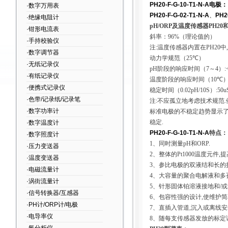
PH20-F-G-10-T1-N-A
电极
：
·数字万用表
PH20-F-G-02-T1-N-A
、
PH2
·绝缘电阻计
pH/ORP
及温度传感器
PH20
·钳形电流表
斜率：
96%（
理论值的
）
·手持校验仪
注
:
温度传感器内置在
PH20
中
,
·数字调节器
动力学规范
（25
℃
）
·无纸记录仪
pH
阶段的响应时间
（7
～
4）:
·有纸记录仪
温度阶段的响应时间
（10
℃
）
·便携式记录仪
稳定时间
（0.02pH/10S）:50u
·色带/记录纸/记录笔
注
:
不应孤立地考虑技术规范
.
·数字功率计
标准电极的不稳定趋势显示
稳定
.
·数字温度计
PH20-F-G-10-T1-N-A
特点：
·数字照度计
1、同时测量
pH
和
ORP.
·压力变送器
2、整体的
Pt1000
温度元件
,
提
·温度变送器
3、参比电极的双液结和长的
·电磁流量计
4、大容量的聚合电解液和多
·涡街流量计
5、针形固体铂溶液接地和
/
或
·信号转换器/互感器
6、包容性强的设计
,
使维护简
·PH计/ORP计/电极
7、直插入管道
,
沉入或离线安
·电导率仪
8、随每支传感器发放的标定