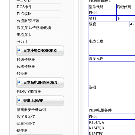
·氧分析仪
PH20
型谱表：
·DCS卡件
型号代码
后缀代码
PH20
·PLC模块
材料
-F
·分流器/变压器
隔膜
-G
·温度探头/传感器/电缆
·电流探头
电缆长度
·张力计
日本小野ONOSOKKI
温度元件
·转速传感器
·位移传感器
·转换器
日本岛电SHIMADEN
选项
·PID数字调节器
香港上润WP
·隔离器安全栅系列
PH20电极
备件
·数字显示仪
PH20
K1547QA
·流量积算仪
K1547QB
·操作器
K1547PC