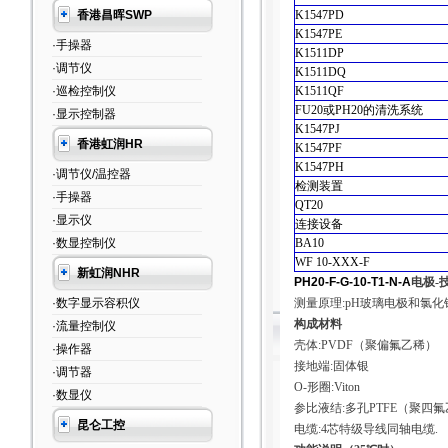
香港昌晖SWP
K1547PD
K1547PE
·手操器
K1511DP
·调节仪
K1511DQ
·巡检控制仪
K1511QF
FU20
或
PH20
的清洗系统
·显示控制器
K1547PJ
香港虹润HR
K1547PF
K1547PH
·调节仪/温控器
检测装置
·手操器
QT20
·显示仪
连接设备
·数显控制仪
BA10
WF 10-XXX-F
新虹润NHR
PH20-F-G-10-T1-N-A
电极
-
·数字显示容积仪
测量原理
:pH
玻璃电极和氯化
构成材料
·流量控制仪
壳体
:PVDF（
聚偏氟乙稀
）
·操作器
接地端
:
固体银
·调节器
O-
形圈
:Viton
·数显仪
参比液结
:
多孔
PTFE（
聚四氟
昆仑工控
电缆
:4
芯特级导线同轴电缆
.