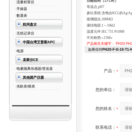
功能说明
（25
℃
时
）
·流量积算仪
等温点
:pH7
·手操器
参比系统
:
含饱合
KCL
的
Ag/A
·数显表
玻璃阻抗
:200MΩ
杭州盘古
液结电阻
:1
～
10kΩ
温度元件
:IEC 751 Pt1000
·无纸记录仪
不对称势
:≤15Mv
中国台湾艾普斯APC
产品相关关键字：
PH20
PH2
如果你对
PH20-F-G-10-T1-
·电源
圣斯尔CE
·电量隔离传感器/变送器
产品：
其他国产仪器
·兆欧表/摇表
您的单位：
您的姓名：
联系电话：