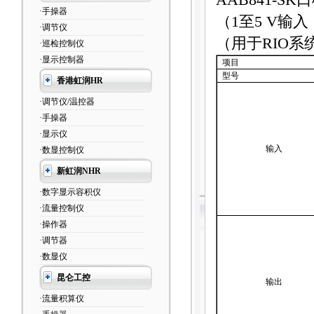
AAB841-SK
口
·手操器
（
1
至
5 V
输入
·调节仪
（用于
RIO
系
·巡检控制仪
·显示控制器
项目
型号
香港虹润HR
·调节仪/温控器
·手操器
·显示仪
输入
·数显控制仪
新虹润NHR
·数字显示容积仪
·流量控制仪
·操作器
·调节器
·数显仪
昆仑工控
输出
·流量积算仪