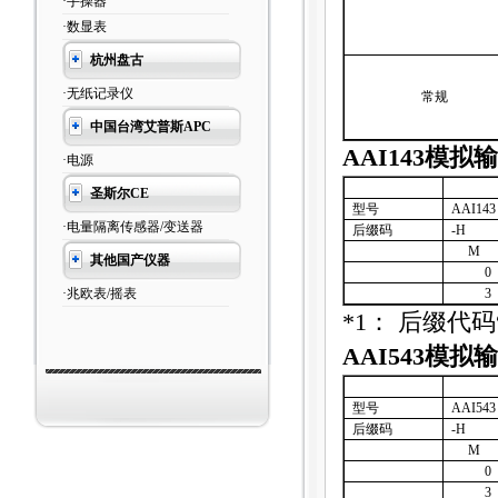
·手操器
·数显表
杭州盘古
·无纸记录仪
常规
中国台湾艾普斯APC
AAI143
模拟输
·电源
圣斯尔CE
型号
AAI143
·电量隔离传感器/变送器
后缀码
-H
M
其他国产仪器
0
·兆欧表/摇表
3
*1
：
后缀代码
AAI543
模拟输
型号
AAI543
后缀码
-H
M
0
3