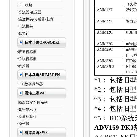
（支持
·PLC模块
AMM42T
2
线变
·分流器/变压器
·温度探头/传感器/电缆
AMM52T
输出多
·电流探头
AMM12C
电压输
·张力计
日本小野ONOSOKKI
AMM22C
mV
输
AMM25C
mV
输
·转速传感器
口（
15
·位移传感器
AMM32C
RTD
输
·转换器
AMM32CJ
RTD
输
IEC751
日本岛电SHIMADEN
*1
：
包括旧型
·PID数字调节器
*2
：
包括旧型
香港上润WP
*3
：
包括旧型
·隔离器安全栅系列
*4
：
包括旧型
·数字显示仪
·流量积算仪
*5
：
RIO
系统
·操作器
ADV169-PK0
香港昌晖SWP