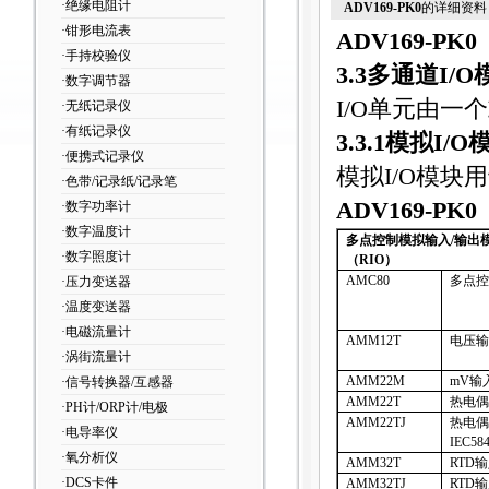
·绝缘电阻计
ADV169-PK0
的详细资料
·钳形电流表
ADV169-PK0
·手持校验仪
3.3
多通道
I/O
·数字调节器
I/O
单元由一个
·无纸记录仪
·有纸记录仪
3.3.1
模拟
I/O
·便携式记录仪
模拟
I/O
模块用
·色带/记录纸/记录笔
ADV169-PK0
·数字功率计
·数字温度计
多点控制模拟输入
/
输出
·数字照度计
（
RIO
）
AMC80
多点控
·压力变送器
·温度变送器
·电磁流量计
AMM12T
电压输
·涡街流量计
AMM22M
mV
输
·信号转换器/互感器
AMM22T
热电偶
·PH计/ORP计/电极
AMM22TJ
热电偶
·电导率仪
IEC584
·氧分析仪
AMM32T
RTD
输
·DCS卡件
AMM32TJ
RTD
输