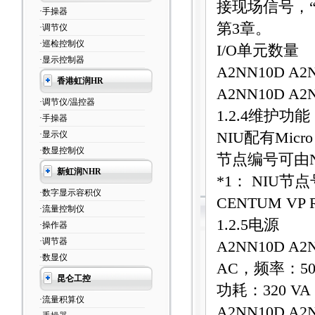
接现场信号，
·手操器
第
3
章。
·调节仪
·巡检控制仪
I/O
单元数量
·显示控制器
A2NN10D A2
香港虹润HR
A2NN10D A2
·调节仪/温控器
1.2.4
维护功能
·手操器
·显示仪
NIU
配有
Micr
·数显控制仪
节点编号可由
新虹润NHR
*1
：
NIU
节点
·数字显示容积仪
CENTUM VP 
·流量控制仪
1.2.5
电源
·操作器
·调节器
A2NN10D A2
·数显仪
AC
，频率：
50
昆仑工控
功耗：
320 VA
·流量积算仪
A2NN10D A2