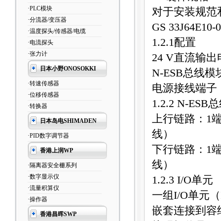
·PLC模块
对于安装规范
·分流器/变压器
GS 33J64E10-
·温度探头/传感器/电缆
1.2.1
配置
·电流探头
·张力计
24 V
直流输出
日本小野ONOSOKKI
N-ESB
总线模
·转速传感器
电源接线端子
·位移传感器
1.2.2 N-ESB
总
·转换器
上行链路：
1
日本岛电SHIMADEN
线）
·PID数字调节器
下行链路：
1
香港上润WP
线）
·隔离器安全栅系列
·数字显示仪
1.2.3 I/O
单元
·流量积算仪
一组
I/O
单元（
·操作器
嵌套连接到容
香港昌晖SWP