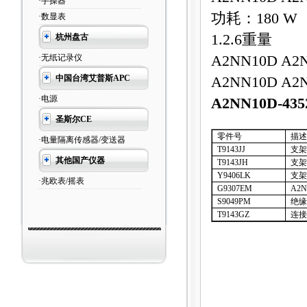
·手操器
功耗：
180 W
·数显表
1.2.6
重量
杭州盘古
·无纸记录仪
A2NN10D A2
中国台湾艾普斯APC
A2NN10D A2
·电源
A2NN10D-435
圣斯尔CE
零件号
描述
·电量隔离传感器/变送器
T9143JJ
支架
其他国产仪器
T9143JH
支架
Y9406LK
支架
·兆欧表/摇表
G9307EM
A2N
S9049PM
绝缘
T9143GZ
连接