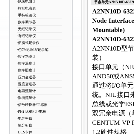
·绝缘电阻计
节点单元A2NN10D-63220
·钳形电流表
A2NN10D-632
·手持校验仪
Node Interfac
·数字调节器
Mountable)
·无纸记录仪
·有纸记录仪
A2NN10D-632
·便携式记录仪
A2NN10D
型
·色带/记录纸/记录笔
装）
·数字功率计
·数字温度计
接口单元（
NI
·数字照度计
AND50
或
ANS
·压力变送器
·温度变送器
通过将
I/O
单元
·电磁流量计
统。
NIU
接口
·涡街流量计
总线或光学
ES
·信号转换器/互感器
·PH计/ORP计/电极
双冗余电源（
·电导率仪
CENTUM VP R
·氧分析仪
1.2
硬件规格
·DCS卡件