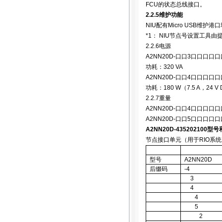
FCU
的状态总线接口。
2.2.5
维护功能
NIU
配有
Micro USB
维护港口
*1
：
NIU
节点号设置工具由
2.2.6
电源
A2NN20D-
口口
3
口口口口口
功耗：
320 VA
A2NN20D-
口口
4
口口口口口
功耗：
180 W
（
7.5 A
，
24 V
2.2.7
重量
A2NN20D-
口口
4
口口口口口
A2NN20D-
口口
5
口口口口口
A2NN20D-435202100
型号
节点接口单元（用于
RIO
系统
型号
A2NN20D
后缀码
-4
3
4
4
5
2