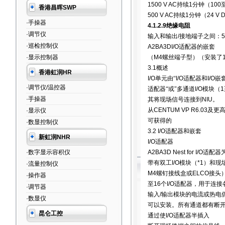
1500 V AC
持续
1
分钟（
100
香港昌晖SWP
500 V AC
持续
1
分钟（
24 V 
·手操器
4.1.2.9
绝缘电阻
·调节仪
输入和输出
/
接地端子之间：
5
·巡检控制仪
A2BA3DI/O
适配器的嵌套
·显示控制器
（
M4
螺丝端子型）（安装了
3.1
概述
香港虹润HR
I/O
单元由“
I/O
适配器和
I/O
嵌
·调节仪/温控器
适配器“或"多通道
I/O
模块（
1
·手操器
其将现场信号连接到
NIU
。
从
CENTUM VP R6.03
及更
·显示仪
可获得的
·数显控制仪
3.2 I/O
适配器和嵌套
新虹润NHR
I/O
适配器
·数字显示容积仪
A2BA3D Nest for I/O
适配器
带有双工
I/O
模块（
*1
）和现
·流量控制仪
M4
螺钉接线盒或
ELCO
接头
·操作器
至
16
个
I/O
适配器，用于连接
·调节器
输入
/
输出模块的电流或热电
·数显仪
可以安装。所有通道都有断
昆仑工控
通过使
I/O
适配器半插入