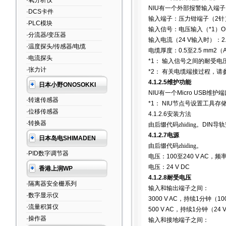
·氧分析仪
NIU
有一个外部报警输入端子
·DCS卡件
输入端子：压力钳端子（
2
针
·PLC模块
输入信号：电压输入（
*1
）
O
·分流器/变压器
输入电流（
24 V
输入时）：
2
·温度探头/传感器/电缆
电缆厚度：
0.5
至
2.5 mm2
（
·电流探头
*1
：
输入信号之间的耐受电
·张力计
*2
：
有关电缆端接过程，请
4.1.2.5
维护功能
日本小野ONOSOKKI
NIU
有一个
Micro USB
维护端
·转速传感器
*1
：
NIU
节点号设置工具存
·位移传感器
4.1.2.6
安装方法
·转换器
由后缀代码zhiding
。DIN
导轨
4.1.2.7
电源
日本岛电SHIMADEN
由后缀代码zhiding
。
·PID数字调节器
电压：
100
至
240 V AC
，频
电压：
24 V DC
香港上润WP
4.1.2.8
耐受电压
·隔离器安全栅系列
输入和输出端子之间：
·数字显示仪
3000 V AC
，持续
1
分钟（
10
·流量积算仪
500 V AC
，持续
1
分钟（
24 
·操作器
输入和接地端子之间：