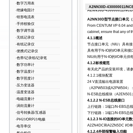
·数字万用表
A2NN30D-430000011/NC
·绝缘电阻计
A2NN30D-430000011/N
·钳形电流表
A2NN30D
型节点接口单元（
·手持校验仪
From CENTUM VP 6.04 and later
·数字调节器
cabinet, ensure that any of
·无纸记录仪
4.1.1
概述
·有纸记录仪
节点接口单元（
NIU
）具有接
具有用于
N-IO
的
I/O
单元和接
·便携式记录仪
NIU
向用于
N-IO
的
I/O
单元供
·色带/记录纸/记录笔
4.1.2
标准规范
·数字功率计
有关此产品的安装环境，请
·数字温度计
4.1.2.1
模块配置
·数字照度计
24 V
直流输出电源装置
·压力变送器
（
A2PW503
或
A2PW504
）
·温度变送器
N-ESB
总线模块（
A2EN501
·电磁流量计
4.1.2.2 N-ESB
总线接口
·涡街流量计
上行链路：
1
端口
/N-EBS
总
·信号转换器/互感器
下行链路：
1
端口
/N-EBS
总
4.1.2.3 N-IO
连接的
I/O
单元数
·PH计/ORP计/电极
A2ZN4DC
和
A2ZN5DC I/O
单
·电导率仪
4.1.2.4
外部报警输入功能