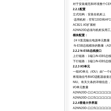
对于安装规范和环境整个
CE
2.2.1
配置
立式结构：安装在机柜上
·适用机柜：空军
20D
和
AF
ACB21 I/O
扩展柜
A2NN20D
必须与机柜实用工
模块配置：
·
24 V
直流输出电源单元数量
·
N-ESB
总线模块的数量（
A2
2.2.2 N-ESB
总线接口
上行链路：
1
端口
/N-EBS
总
下行链路：
1
端口
/N-EBS
总
2.2.3 I/O
单元
一组
I/O
单元（
IOU
）由“一个
I
将现场信号和
I/O
适配器嵌套
NIU
。有关欠条的详细信息，
I/O
单元数量
A2NN20D-
口口
4
口口口口口
A2NN20D-
口口
5
口口口口口
2.2.4
香港大学界面
A2NN20D-
口口
5
口口口口口