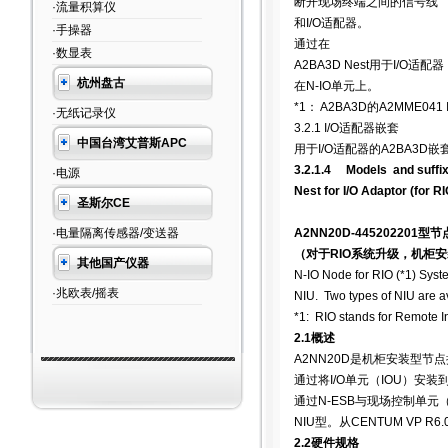
断开现场终端之间的信号线
·流量积算仪
和
I/O
适配器。
·手操器
通过在
·数显表
A2BA3D Nest
用于
I/O
适配器
杭州盘古
在
N-IO
单元上。
*1
：
A2BA3D
的
A2MME041 I
·无纸记录仪
3.2.1 I/O
适配器嵌套
中国台湾艾普斯APC
用于
I/O
适配器的
A2BA3D
嵌
3.2.1.4
Models
and suffi
·电源
Nest for I/O Adaptor (for 
圣斯尔CE
·电量隔离传感器/变送器
A2NN20D-445202201
型节点
（对于
RIO
系统升级，机柜安
其他国产仪器
N-IO Node for RIO (*1) Syst
·兆欧表/摇表
NIU. Two types of NIU are a
*1: RIO stands for Remote I
2.1
概述
A2NN20D
是机柜安装型节点
通过将
I/O
单元（
IOU
）安装
通过
N-ESB
与现场控制单元
NIU
型。从
CENTUM VP R6.
2.2
硬件规格