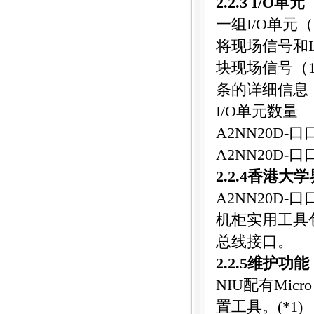
2.2.3 I/O
单元
一组
I/O
单元（
将现场信号和
块现场信号（
条的详细信息
I/O
单元数量
A2NN20D-
口
A2NN20D-
口
2.2.4
香港大学
A2NN20D-
口
机柜实用工具
总线接口。
2.2.5
维护功能
NIU
配有
Micr
置工具。
(*1)