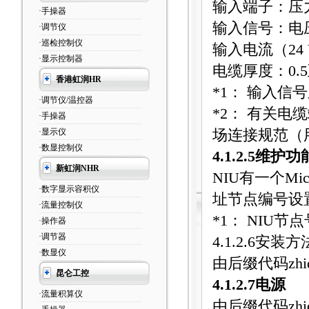
输入端子：压
·手操器
输入信号：电
·调节仪
·巡检控制仪
输入电流（
24
·显示控制器
电缆厚度：
0.5
香港虹润HR
*1
：
输入信号
·调节仪/温控器
*2
：
有关电缆
·手操器
·显示仪
场连接规范（
·数显控制仪
4.1.2.5
维护功
新虹润NHR
NIU
有一个
Mic
·数字显示容积仪
址节点编号设
·流量控制仪
*1
：
NIU
节点
·操作器
·调节器
4.1.2.6
安装方
·数显仪
由后缀代码zhid
昆仑工控
4.1.2.7
电源
·流量积算仪
由后缀代码zhid