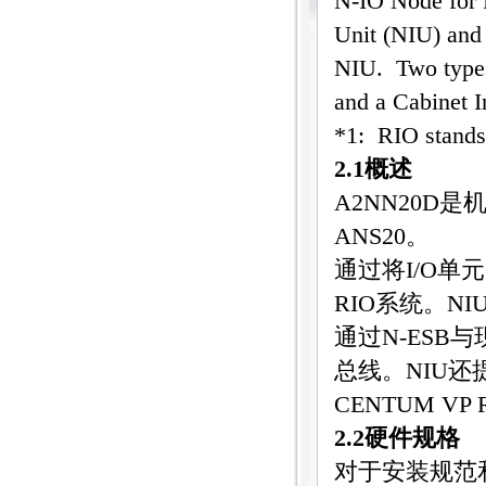
N-IO Node for 
Unit (NIU) and
NIU. Two types
and a Cabinet I
*1: RIO stands
2.1
概述
A2NN20D
是
ANS20
。
通过将
I/O
单元
RIO
系统。
NI
通过
N-ESB
与
总线。
NIU
还
CENTUM VP R
2.2
硬件规格
对于安装规范