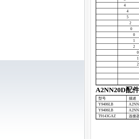
4
4
5
2
0
0
1
2
0
1
2
A2NN20D
配
型号
描述
Y9406LB
A2NN
Y9406LB
A2NN
T9143GAZ
连接