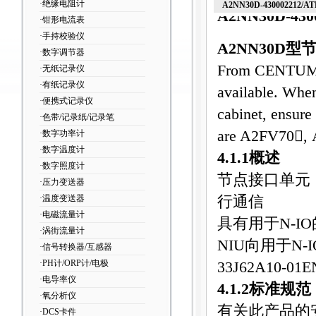
·绝缘电阻计
A2NN30D-430002212/A
A2NN30D-430
·钳形电流表
·手持校验仪
A2NN30D
型
·数字调节器
From CENTUM VP 
·无纸记录仪
·有纸记录仪
available. When 
·便携式记录仪
cabinet, ensure
·色带/记录纸/记录笔
are A2FV70,
·数字功率计
·数字温度计
4.1.1
概述
·数字照度计
节点接口单元
·压力变送器
·温度变送器
行通信
·电磁流量计
具有用于
N-IO
·涡街流量计
NIU
向用于
N-I
·信号转换器/互感器
·PH计/ORP计/电极
33J62A10-01E
·电导率仪
4.1.2
标准规范
·氧分析仪
有关此产品的
·DCS卡件