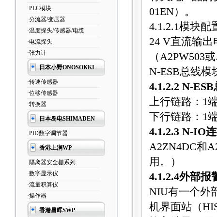
·PLC模块
01EN
）。
·分流器/变压器
4.1.2.1
模块配
·温度探头/传感器/电缆
24 V
直流输出
·电流探头
·张力计
（
A2PW503
或
日本小野ONOSOKKI
N-ESB
总线模
·转速传感器
4.1.2.2 N-ESB
·位移传感器
上行链路：
1
·转换器
下行链路：
1
日本岛电SHIMADEN
4.1.2.3 N-IO
连
·PID数字调节器
A2ZN4DC
和
A
香港上润WP
用。）
·隔离器安全栅系列
·数字显示仪
4.1.2.4
外部报
·流量积算仪
NIU
有一个外
·操作器
机界面站（
HI
香港昌晖SWP