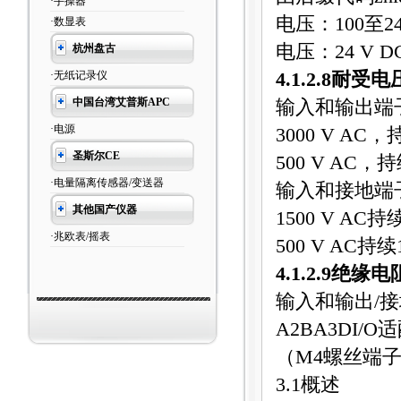
·手操器
电压：
100
至
2
·数显表
电压：
24 V D
杭州盘古
·无纸记录仪
4.1.2.8
耐受电
中国台湾艾普斯APC
输入和输出端
·电源
3000 V AC
，
圣斯尔CE
500 V AC
，持
·电量隔离传感器/变送器
输入和接地端
其他国产仪器
1500 V AC
持
·兆欧表/摇表
500 V AC
持续
4.1.2.9
绝缘电
输入和输出
/
接
A2BA3DI/O
适
（
M4
螺丝端
3.1
概述