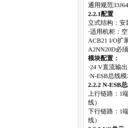
通用规范
33J6
2.2.1
配置
立式结构：安
·适用机柜：
ACB21 I/O
扩
A2NN20D
必
模块配置：
·
24 V
直流输出
·
N-ESB
总线模
2.2.2 N-ESB
总
上行链路：
1
线）
下行链路：
1
线）