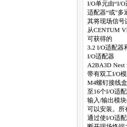
I/O
单元由“
I/O
适配器“或"多
其将现场信号
从
CENTUM VP
可获得的
3.2 I/O
适配器
I/O
适配器
A2BA3D Nest f
带有双工
I/O
模
M4
螺钉接线
至
16
个
I/O
适配
输入
/
输出模块
可以安装。所
通过使
I/O
适配
断开现场终端