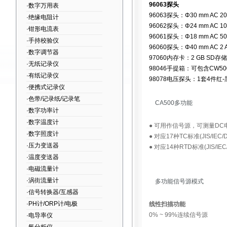
96063探头
·数字万用表
96063探头：Φ30 mm AC 
·绝缘电阻计
96062探头：Φ24 mm AC 
·钳形电流表
96061探头：Φ18 mm AC 
·手持校验仪
96060探头：Φ40 mm AC
·数字调节器
97060内存卡：2 GB SD存
·无纸记录仪
98046手提箱：可包含CW5
·有纸记录仪
98078电压探头：1套4件红-黑
·便携式记录仪
·色带/记录纸/记录笔
CA500多功能
·数字功率计
·数字温度计
● 可用作信号源，可测量DC
·数字照度计
● 对应17种TC标准(JIS/IEC/D
·压力变送器
● 对应14种RTD标准(JIS/IEC/
·温度变送器
·电磁流量计
·涡街流量计
多功能信号源模式
·信号转换器/互感器
·PH计/ORP计/电极
线性扫描功能
0% ~ 99%连续信号源
·电导率仪