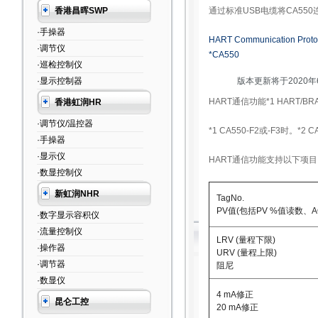
香港昌晖SWP
通过标准USB电缆将CA5
·手操器
HART Communication Proto
·调节仪
*CA550
·巡检控制仪
·显示控制器
版本更新将于2020年
HART通信功能*1 HART/BR
香港虹润HR
·调节仪/温控器
*1 CA550-F2或-F3时。*2 C
·手操器
·显示仪
HART通信功能支持以下项目
·数显控制仪
新虹润NHR
TagNo.
PV值(包括PV %值读数、
·数字显示容积仪
·流量控制仪
LRV (量程下限)
·操作器
URV (量程上限)
·调节器
阻尼
·数显仪
4 mA修正
昆仑工控
20 mA修正