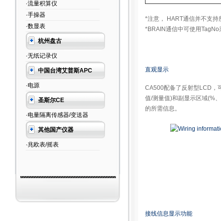
·流量积算仪
·手操器
*注意， HART通信并不支
·数显表
*BRAIN通信中可使用Tag
杭州盘古
·无纸记录仪
直观显示
中国台湾艾普斯APC
·电源
CA500配备了反射型LCD
值/测量值)和副显示区域(%
圣斯尔CE
的所需信息。
·电量隔离传感器/变送器
其他国产仪器
·兆欧表/摇表
接线信息显示功能