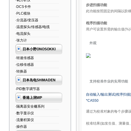
·氧分析仪
步进扫描功能
·DCS卡件
此功能按照固定的间隔以阶梯(步
·PLC模块
·分流器/变压器
程序扫描功能
·温度探头/传感器/电缆
用户可设置所需的输出值(%)和
·电流探头
·张力计
外观
日本小野ONOSOKKI
·转速传感器
·位移传感器
·转换器
日本岛电SHIMADEN
支持校准作业的实用功能
·PID数字调节器
自动输入/输出测试(程序扫描
香港上润WP
*CA550
·隔离器安全栅系列
通过为校准对象的每个步骤设
·数字显示仪
·流量积算仪
校准结果(如发生值、测量值、
·操作器