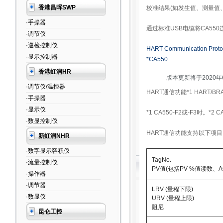
香港昌晖SWP
校准结果(如发生值、测量值、
·手操器
通过标准USB电缆将CA5
·调节仪
·巡检控制仪
HART Communication Proto
·显示控制器
*CA550
香港虹润HR
版本更新将于2020年
·调节仪/温控器
HART通信功能*1 HART/BR
·手操器
·显示仪
*1 CA550-F2或-F3时。*2 C
·数显控制仪
HART通信功能支持以下项目
新虹润NHR
·数字显示容积仪
TagNo.
·流量控制仪
PV值(包括PV %值读数、
·操作器
·调节器
LRV (量程下限)
·数显仪
URV (量程上限)
阻尼
昆仑工控