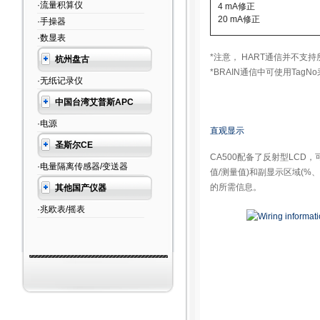
·流量积算仪
4 mA修正
20 mA修正
·手操器
·数显表
*注意， HART通信并不支
杭州盘古
*BRAIN通信中可使用Tag
·无纸记录仪
中国台湾艾普斯APC
·电源
直观显示
圣斯尔CE
CA500配备了反射型LCD
·电量隔离传感器/变送器
值/测量值)和副显示区域(%
的所需信息。
其他国产仪器
·兆欧表/摇表