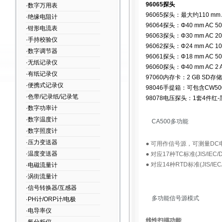
96065探头
·数字万用表
96065探头：最大约110 mm
·绝缘电阻计
96064探头：Φ40 mm AC 
·钳形电流表
96063探头：Φ30 mm AC 
·手持校验仪
96062探头：Φ24 mm AC 
·数字调节器
96061探头：Φ18 mm AC 
·无纸记录仪
96060探头：Φ40 mm AC
·有纸记录仪
97060内存卡：2 GB SD存
·便携式记录仪
98046手提箱：可包含CW5
·色带/记录纸/记录笔
98078电压探头：1套4件红-黑
·数字功率计
·数字温度计
CA500多功能
·数字照度计
·压力变送器
● 可用作信号源，可测量DC
·温度变送器
● 对应17种TC标准(JIS/IEC/D
● 对应14种RTD标准(JIS/IEC/
·电磁流量计
·涡街流量计
·信号转换器/互感器
多功能信号源模式
·PH计/ORP计/电极
·电导率仪
线性扫描功能