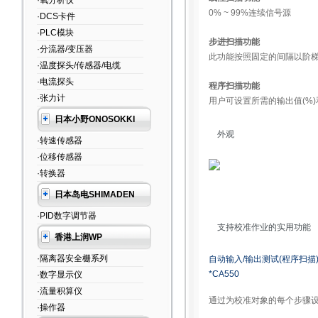
·氧分析仪
0% ~ 99%连续信号源
·DCS卡件
·PLC模块
步进扫描功能
·分流器/变压器
此功能按照固定的间隔以阶梯(步
·温度探头/传感器/电缆
·电流探头
程序扫描功能
·张力计
用户可设置所需的输出值(%)和
日本小野ONOSOKKI
外观
·转速传感器
·位移传感器
·转换器
日本岛电SHIMADEN
·PID数字调节器
支持校准作业的实用功能
香港上润WP
·隔离器安全栅系列
自动输入/输出测试(程序扫描
*CA550
·数字显示仪
·流量积算仪
通过为校准对象的每个步骤设
·操作器