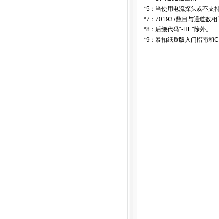
*5
：当使用电流探头或不支
*7
：
701937
数目与通道数相
*8
：后缀代码“
-HE
"除外。
*9
：暴扣纸质版入门指南和
C