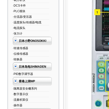
·氧分析仪
·DCS卡件
·PLC模块
·分流器/变压器
·温度探头/传感器/电缆
·电流探头
·张力计
日本小野ONOSOKKI
·转速传感器
·位移传感器
·转换器
日本岛电SHIMADEN
·PID数字调节器
香港上润WP
·隔离器安全栅系列
·数字显示仪
·流量积算仪
·操作器