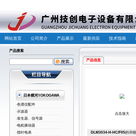
网站首页
公司简介
产品展示
最新供应
技术指南
产品搜索
产品信息
日本横河YOKOGAWA
·色谱仪配件
·示波器
点击放大
·发生器、信号源
·电机驱动器
·指针电表
DLM3034-H-HC/F05
的详细