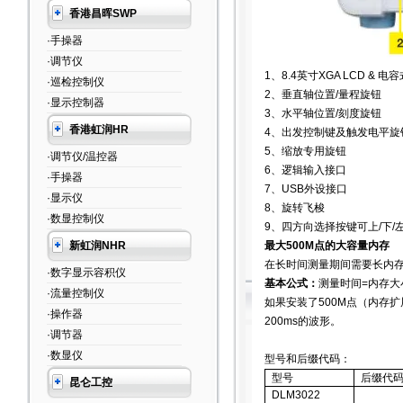
香港昌晖SWP
·手操器
·调节仪
1
、
8.4
英寸
XGA LCD &
电容
·巡检控制仪
2
、垂直轴位置
/
量程旋钮
·显示控制器
3
、水平轴位置
/
刻度旋钮
香港虹润HR
4
、出发控制键及触发电平旋
5
、缩放专用旋钮
·调节仪/温控器
6
、逻辑输入接口
·手操器
7
、
USB
外设接口
·显示仪
8
、旋转飞梭
·数显控制仪
9
、四方向选择按键可上
/
下
/
新虹润NHR
最大
500M
点的大容量内存
在长时间测量期间需要长内
·数字显示容积仪
基本公式：
测量时间
=
内存大
·流量控制仪
如果安装了
500M
点（内存扩
·操作器
200ms
的波形。
·调节器
·数显仪
型号和后缀代码：
型号
后缀代
昆仑工控
DLM3022