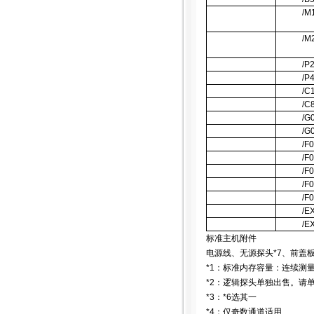
/M
/M
/P
/P
/C
/C
/G
/G
/F
/F
/F
/F
/F
/E
/E
标准主机附件
电源线、无源探头
*7
、前盖
*1
：标准内存容量：连续测
*2
：逻辑探头单独出售。请
*3
：
*6
选其一
*4
：仅奇数通道适用