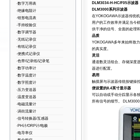
DLM3034-H-HC/F05
示波器
·数字万用表
DLM3000
系列示波器
·绝缘电阻计
在
YOKOGAWA
示波器传统机
·钳形电流表
用户的工作效率并满足当今
·手持校验仪
供干净的信号、全面的处理
·数字调节器
品质
·无纸记录仪
YOKOGAWA
多年来始终致力
·有纸记录仪
的真实度。
·便携式记录仪
灵活
·色带/记录纸/记录笔
通道数灵活组合、存储深度
·数字功率计
器进行配置。
易用
·数字温度计
触摸屏与示波器传统按键操
·数字照度计
便设置的
8.4
英寸显示器
·压力变送器
可以自动或手动分踪显示各
·温度变送器
所有信号的细节。
DLM3000
·电磁流量计
·涡街流量计
·信号转换器/互感器
·PH计/ORP计/电极
·电导率仪