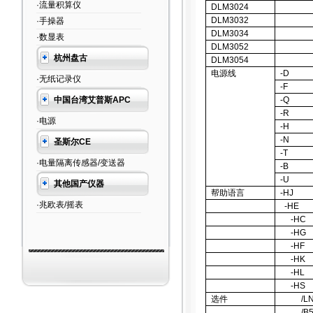
·流量积算仪
DLM3024
DLM3032
·手操器
DLM3034
·数显表
DLM3052
杭州盘古
DLM3054
电源线
-D
·无纸记录仪
-F
中国台湾艾普斯APC
-Q
-R
·电源
-H
-N
圣斯尔CE
-T
·电量隔离传感器/变送器
-B
-U
其他国产仪器
帮助语言
-HJ
·兆欧表/摇表
-HE
-HC
-HG
-HF
-HK
-HL
-HS
选件
/L
/B