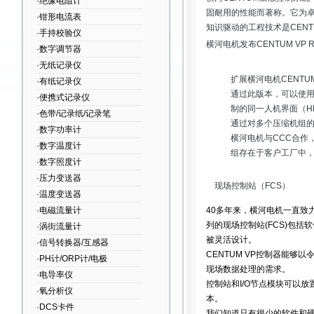
·绝缘电阻计
固耐用的性能而著称。它为卓
·钳形电流表
知识驱动的工程技术是CEN
·手持校验仪
横河电机发布CENTUM VP R
·数字调节器
·无纸记录仪
扩展横河电机CENTUM 
·有纸记录仪
通过此版本，可以使用
·便携式记录仪
制的同一人机界面（H
·色带/记录纸/记录笔
通过对多个压缩机组
·数字功率计
横河电机与CCC合作
·数字温度计
组存在于客户工厂中
·数字照度计
·压力变送器
现场控制站（FCS）
·温度变送器
·电磁流量计
40多年来，横河电机一直致力
列的现场控制站(FCS)包括
·涡街流量计
被灵活设计。
·信号转换器/互感器
CENTUM VP控制器能够
·PH计/ORP计/电极
现场数据处理的需求。
·电导率仪
控制站和I/O节点模块可以放置在远
·氧分析仪
本。
·DCS卡件
我们知道只有很少的软件和硬件