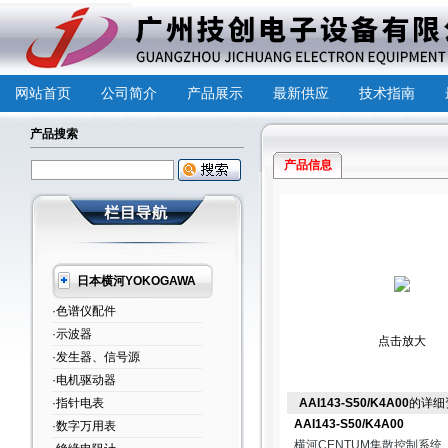
网站首页
公司简介
产品展示
最新供应
技术指南
产品搜索
产品信息
日本横河YOKOGAWA
·色谱仪配件
·示波器
点击放大
·发生器、信号源
·电机驱动器
·指针电表
AAI143-S50/K4A00
的详细
AAI143-S50/K4A00
·数字万用表
横河CENTUM集散控制系统