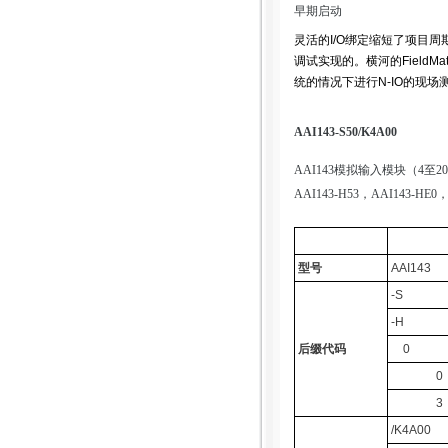
早期启动
灵活的I/O绑定缩短了项目
调试实现的。横河的FieldM
统的情况下进行N-IO的现场
AAI143-S50/K4A00
AAI143模拟输入模块（4至20 m
AAI143-H53，AAI143-HE0
型号
AAI143
-S
-H
后缀代码
0
0
3
/K4A00