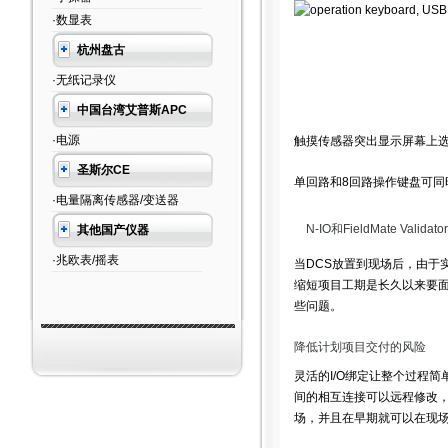
·数显表
杭州盘古
·无纸记录仪
中国台湾艾普斯APC
·电源
触摸传感器突出显示屏幕上
圣斯尔CE
单回路和8回路操作键盘可同
·电量隔离传感器/变送器
N-IO和FieldMate Vali
其他国产仪器
·兆欧表/摇表
当DCS放置到现场后，由于
缩短项目工期是长久以来要面对
些问题。
降低计划项目交付的风险
灵活的I/O绑定让整个过程简
间的相互连接可以远程修改，以
场，并且在早期就可以在现