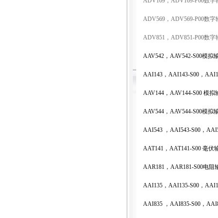
ADV169
，
ADV169-P00
数字
ADV569
，
ADV569-P00
数字
ADV851
，
ADV851-P00
数字
AAV542
，
AAV542-S00
模拟
AAI143
，
AAI143-S00
，
AAI1
AAV144
，
AAV144-S00
模拟
AAV544
，
AAV544-S00
模拟
AAI543
，
AAI543-S00
，
AAI
AAT141
，
AAT141-S00
毫伏
AAR181
，
AAR181-S00
电阻
AAI135
，
AAI135-S00
，
AAI1
AAI835
，
AAI835-S00
，
AAI