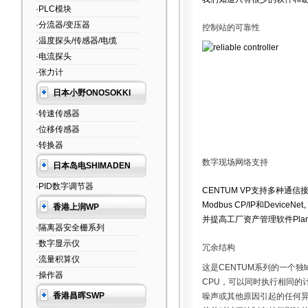
·PLC模块
·分流器/变压器
控制站的可靠性
·温度探头/传感器/电缆
·电流探头
·张力计
日本小野ONOSOKKI
·转速传感器
·位移传感器
·转换器
数字现场网络支持
日本岛电SHIMADEN
·PID数字调节器
CENTUM VP支持多种通信接
Modbus CP/IP和De
香港上润WP
并提高工厂资产管理软件Plant R
·隔离器安全栅系列
·数字显示仪
冗余结构
·流量积算仪
这是CENTUM系列的一个
·操作器
CPU，可以同时执行相同的
香港昌晖SWP
噪声或其他原因引起的任何