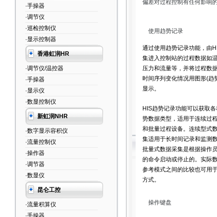
偏差对过程控制有任何影响的可
·手操器
·调节仪
·巡检控制仪
使用趋势记录
·显示控制器
通过使用趋势记录功能，由HI
香港虹润HR
集进入控制站的过程数据如
·调节仪/温控器
压力和流量等，并将过程数
时间序列变化情况用图形(趋势
·手操器
显示。
·显示仪
·数显控制仪
HIS趋势记录功能可以获取各
新虹润NHR
势数据类型，适用于连续过
和批量过程设备。连续型式
·数字显示容积仪
集适用于长时间记录和监测
·流量控制仪
批量式数据采集是根据操作
·操作器
的命令启动或停止的。实际
·调节器
参考模式之间的比较也可用
·数显仪
方式。
昆仑工控
操作键盘
·流量积算仪
·手操器