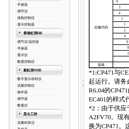
-S
·手操器
3
·调节仪
4
·巡检控制仪
1
·显示控制器
1
后缀代码
2
香港虹润HR
4
·调节仪/温控器
0
0
·手操器
1
·显示仪
·数显控制仪
选项
新虹润NHR
*1:CP471
与
CE
·数字显示容积仪
起运行。请务
·流量控制仪
R6.04
的
CP471
·操作器
EC401
的样式
·调节器
·数显仪
*2
：由于供应
昆仑工控
A2FV70
。现
·流量积算仪
换为
CP471
。