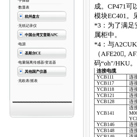
·手操器
成。
CP471
可
·数显表
模块
EC401
。
杭州盘古
*3
：为了满足
·无纸记录仪
属柜中。
中国台湾艾普斯APC
*4
：与
A2CUK
·电源
（
AFE20, A
圣斯尔CE
码“
oh"/HKU
。
·电量隔离传感器/变送器
连接电缆
其他国产仪器
YCB111
连
·兆欧表/摇表
YCB117
连
YCB118
连
YCB121
连
YCB128
连
连
YCB141
M0
Y
C
YCB146
连
YCB148
连
YCB149
连